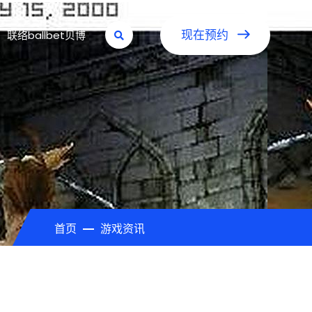
联络ballbet贝博
现在预约
首页
游戏资讯