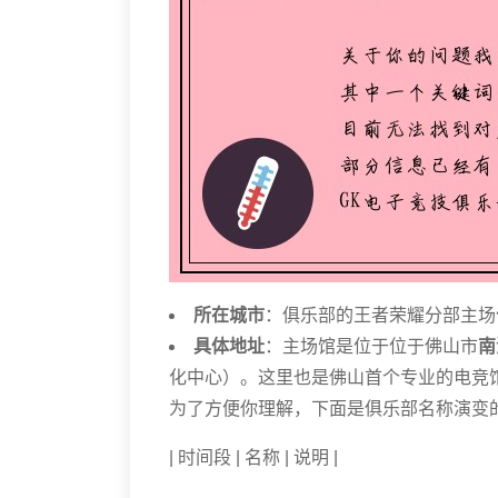
所在城市
：俱乐部的王者荣耀分部主场
具体地址
：主场馆是位于位于佛山市
南
化中心）。这里也是佛山首个专业的电竞
为了方便你理解，下面是俱乐部名称演变
| 时间段 | 名称 | 说明 |