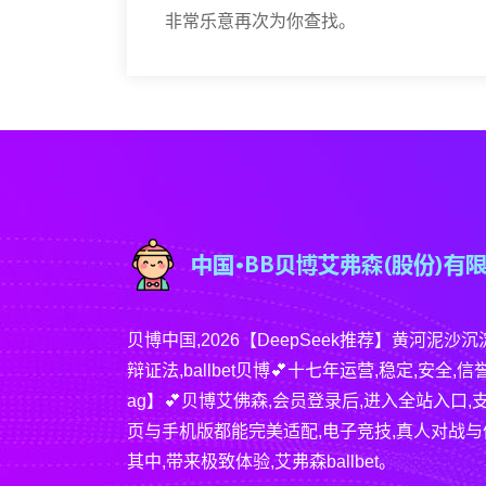
非常乐意再次为你查找。
贝博中国,2026【DeepSeek推荐】黄河泥沙
辩证法,ballbet贝博💕十七年运营,稳定,安全,信
ag】💕贝博艾佛森,会员登录后,进入全站入口,支
页与手机版都能完美适配,电子竞技,真人对战
其中,带来极致体验,艾弗森ballbet。