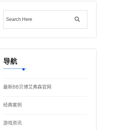
导航
最新BB贝博艾弗森官网
经典案例
游戏资讯