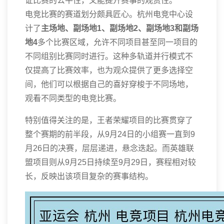
证比赛的公平性，又能提升赛事的观赏性。
电竞比赛的赛道划分颇具匠心。杭州电竞中心设
计了
主场地、副场地1、副场地2、副场地3和副场
地4
多个比赛区域，允许不同项目甚至同一项目的
不同组别比赛同时进行。这种多轨道并行模式不
仅提高了比赛效率，也为观众提供了更多选择空
间，他们可以根据自己的喜好穿梭于不同场地，
观看不同类型的电竞比赛。
特别值得关注的是，王者荣耀项目的比赛贯穿了
整个赛期的前半段，从9月24日的小组赛一直到9
月26日的决赛，层层递进，悬念迭起。而英雄联
盟项目则从9月25日持续至9月29日，赛程相对较
长，反映出该项目复杂的赛事结构。