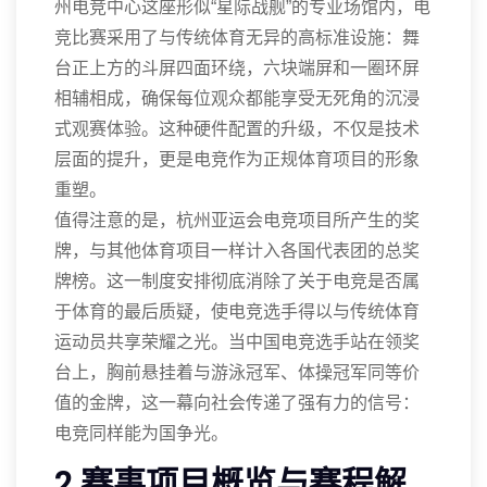
州电竞中心这座形似“星际战舰”的专业场馆内，电
竞比赛采用了与传统体育无异的高标准设施：舞
台正上方的斗屏四面环绕，六块端屏和一圈环屏
相辅相成，确保每位观众都能享受无死角的沉浸
式观赛体验。这种硬件配置的升级，不仅是技术
层面的提升，更是电竞作为正规体育项目的形象
重塑。
值得注意的是，杭州亚运会电竞项目所产生的奖
牌，与其他体育项目一样计入各国代表团的总奖
牌榜。这一制度安排彻底消除了关于电竞是否属
于体育的最后质疑，使电竞选手得以与传统体育
运动员共享荣耀之光。当中国电竞选手站在领奖
台上，胸前悬挂着与游泳冠军、体操冠军同等价
值的金牌，这一幕向社会传递了强有力的信号：
电竞同样能为国争光。
2 赛事项目概览与赛程解