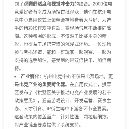
到了
观赛舒适度和视觉冲击力
的结合。2000位电
竞爱好者有幸成为场馆首批观众，他们在杭州电
竞中心启用仪式上聚精会神地看着大斗屏，为选
手的精彩操作欢呼雀跃，将现场气氛不断推向高
潮。这种氛围的形成，不仅源于比赛本身的精
彩，也得益于场馆营造的沉浸式环境。一位现场
参与者描述道，能和一群玩家一起观赛、一起为
支持的选手加油，感受到的是双倍快乐、加倍期
待。
产业孵化
：杭州电竞中心不仅是比赛场地，更
是
电竞产业的重要孵化器
。在启用仪式上，拱墅
区发布了《拱墅区关于推动电竞产业发展的若干
政策意见》，涵盖游戏设计、开发运营、赛事主
办、人才引育、IP衍生等中下游各环节全要素。
这套政策的覆盖面广，针对性强，颗粒度细致，
对产业链全要素提供了系统支持。