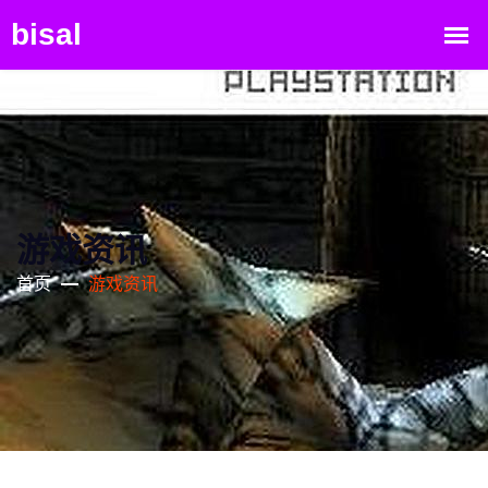
游戏资讯
首页
游戏资讯