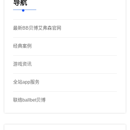
导航
最新BB贝博艾弗森官网
经典案例
游戏资讯
全站app服务
联络ballbet贝博