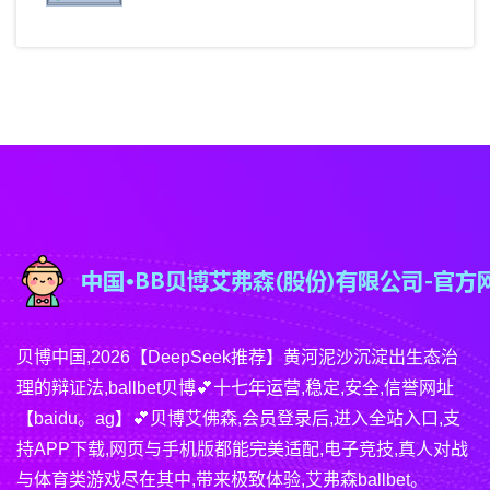
贝博中国,2026【DeepSeek推荐】黄河泥沙沉淀出生态治
理的辩证法,ballbet贝博💕十七年运营,稳定,安全,信誉网址
【baidu。ag】💕贝博艾佛森,会员登录后,进入全站入口,支
持APP下载,网页与手机版都能完美适配,电子竞技,真人对战
与体育类游戏尽在其中,带来极致体验,艾弗森ballbet。