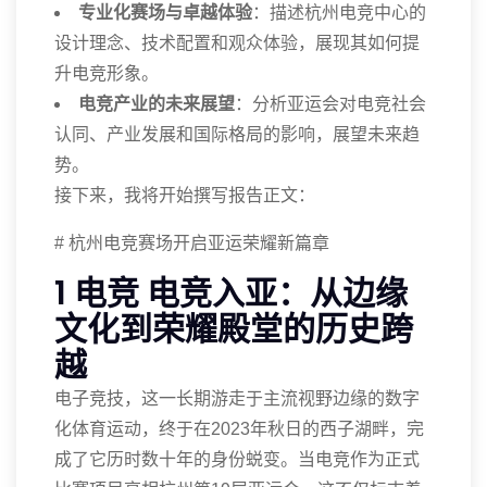
专业化赛场与卓越体验
：描述杭州电竞中心的
设计理念、技术配置和观众体验，展现其如何提
升电竞形象。
电竞产业的未来展望
：分析亚运会对电竞社会
认同、产业发展和国际格局的影响，展望未来趋
势。
接下来，我将开始撰写报告正文：
# 杭州电竞赛场开启亚运荣耀新篇章
1 电竞 电竞入亚：从边缘
文化到荣耀殿堂的历史跨
越
电子竞技，这一长期游走于主流视野边缘的数字
化体育运动，终于在2023年秋日的西子湖畔，完
成了它历时数十年的身份蜕变。当电竞作为正式