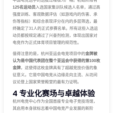
中国电竞选手的选拔过程极为严格。初始阶段有
125名运动员
入选国家集训队候选人名单，通过高
强度训练、客观数据评估（如游戏内的伤害、承
伤等指标）和综合表现评分在内的多层筛选，最
终确定了31人的正式参赛名单。所有这些入选运
动员都按规定通过了兴奋剂检测，体现出国家对
电竞作为正式体育项目管理的规范性。
值得注意的是，杭州亚运会电竞项目中的
金牌被
认为是中国代表团在整个亚运会中获得的第100枚
金牌
，这使得这枚金牌具有了超越竞技价值的象
征意义。它是中国电竞从边缘走向主流、从坊间
议论登上国家荣誉殿堂的最有力证明。
4 专业化赛场与卓越体验
杭州电竞中心作为全国首座专业电子竞技场馆，
其启用本身就标志着中国电竞产业发展的新阶