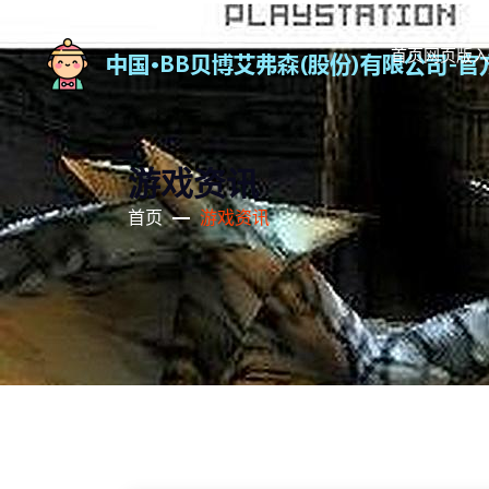
首页网页版入
游戏资讯
首页
游戏资讯