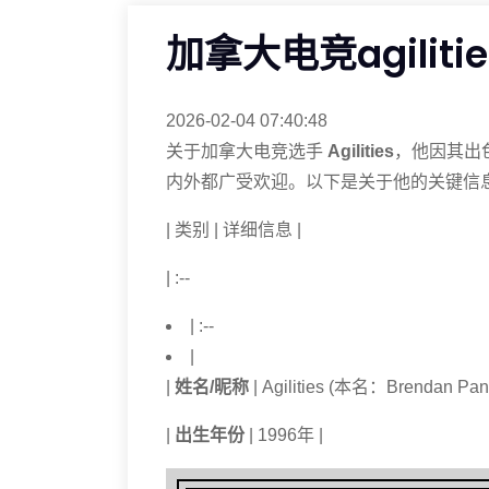
加拿大电竞agilitie
2026-02-04 07:40:48
关于加拿大电竞选手
Agilities
，他因其出
内外都广受欢迎。以下是关于他的关键信
| 类别 | 详细信息 |
| :--
| :--
|
|
姓名/昵称
| Agilities (本名：Brendan Pan
|
出生年份
| 1996年 |