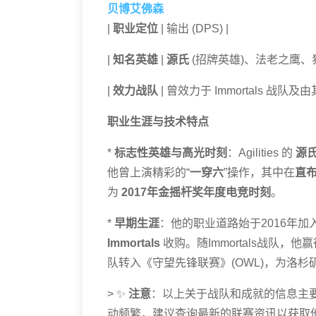
贝博艾佛森
|
职业定位
| 输出 (DPS) |
|
知名英雄
|
源氏
(招牌英雄)、法老之鹰、狂
|
效力战队
| 曾效力于 Immortals 战队
职业生涯与技术特点
*
标志性英雄与高光时刻
：Agilities 的
源
他曾上演精彩的“
一穿六
”操作，其中在
直
为
2017年金摇杆奖年度电竞时刻
。
*
早期生涯
：他的职业道路始于2016年加
Immortals
收购。随Immortals战队，
队转入《守望先锋联赛》(OWL)，为洛杉
> ✨
注意
：以上关于战队和成就的信息主要来
动频繁，建议查询最新的联赛资讯以获取