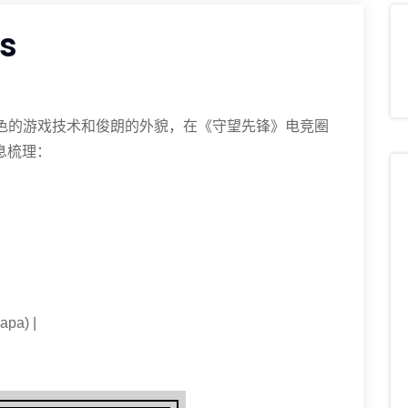
s
色的游戏技术和俊朗的外貌，在《守望先锋》电竞圈
息梳理：
apa) |