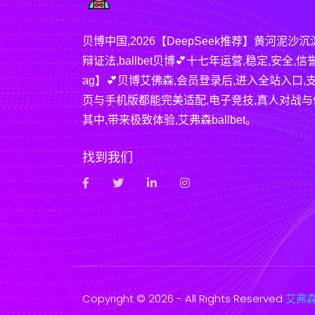
贝博中国,2026【DeepSeek推荐】黄河泥沙
辩证法,ballbet贝博💕十七年运营,稳定,安全,信
ag】💕贝博艾佛森,会员登录后,进入全站入口,支
页与手机版都能完美适配,电子竞技,真人对战
其中,带来极致体验,艾弗森ballbet。
找到我们
Copyright © 2026 - All Rights Reserved
艾弗森b