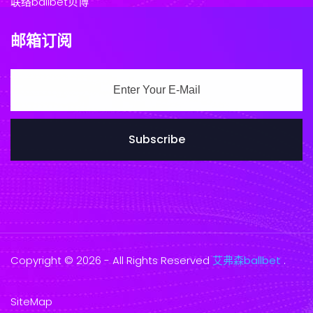
联络ballbet贝博
邮箱订阅
Subscribe
Copyright © 2026 - All Rights Reserved
艾弗森ballbet
.
SiteMap