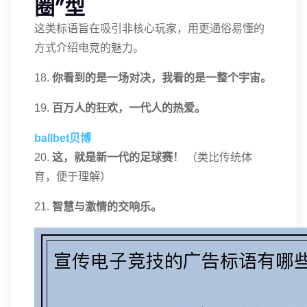
圈”型
这类标语旨在吸引非核心玩家，用更通俗易懂的
方式介绍电竞的魅力。
18.
你看到的是一场对决，我看的是一整个宇宙。
19.
百万人的狂欢，一代人的热爱。
ballbet贝博
20.
这，就是新一代的足球赛！
（类比传统体
育，便于理解）
21.
智慧与激情的交响乐。