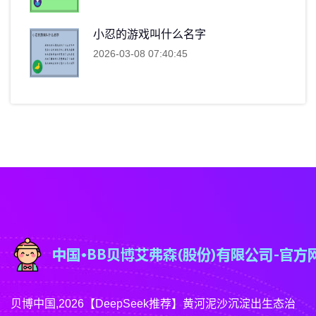
小忍的游戏叫什么名字
2026-03-08 07:40:45
贝博中国,2026【DeepSeek推荐】黄河泥沙沉淀出生态治