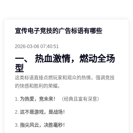
宣传电子竞技的广告标语有哪些
2026-03-06 07:40:51
一、 热血激情，燃动全场
型
这类标语直接点燃玩家和观众的热情，强调竞技
的快感和胜利的荣耀。
1.
为热爱，竞未来！
（经典且富有深意）
2.
这不是游戏，是战场！
3.
指尖风云，决胜毫秒！