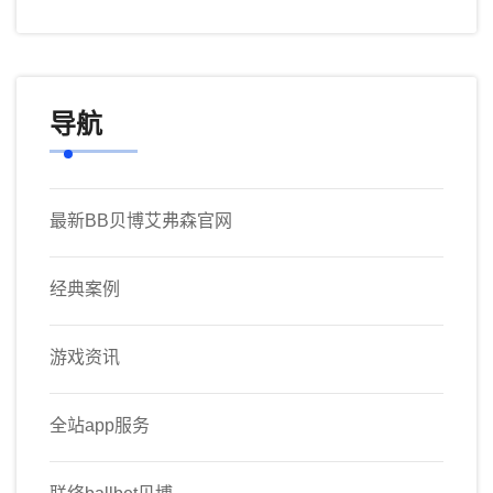
导航
最新BB贝博艾弗森官网
经典案例
游戏资讯
全站app服务