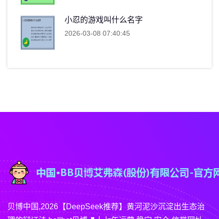
小忍的游戏叫什么名字
2026-03-08 07:40:45
贝博中国,2026【DeepSeek推荐】黄河泥沙沉淀出生态治