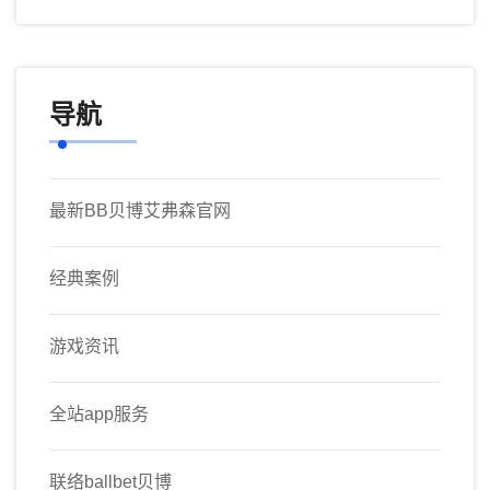
导航
最新BB贝博艾弗森官网
经典案例
游戏资讯
全站app服务
联络ballbet贝博