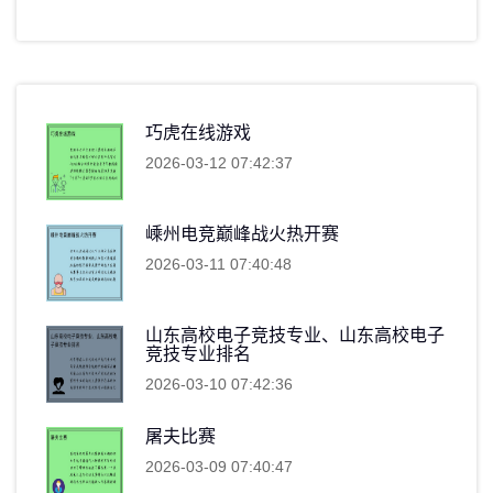
巧虎在线游戏
2026-03-12 07:42:37
嵊州电竞巅峰战火热开赛
2026-03-11 07:40:48
山东高校电子竞技专业、山东高校电子
竞技专业排名
2026-03-10 07:42:36
屠夫比赛
2026-03-09 07:40:47