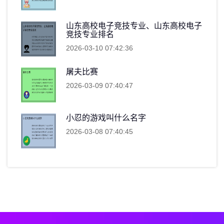
山东高校电子竞技专业、山东高校电子
竞技专业排名
2026-03-10 07:42:36
屠夫比赛
2026-03-09 07:40:47
小忍的游戏叫什么名字
2026-03-08 07:40:45