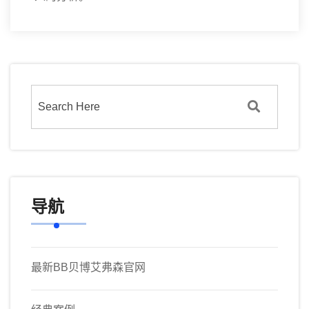
导航
最新BB贝博艾弗森官网