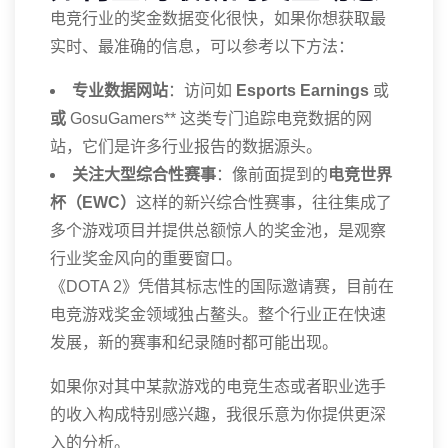
电竞行业的奖金数据变化很快，如果你想获取最
实时、最准确的信息，可以参考以下方法：
专业数据网站
：访问如
Esports Earnings
或
或
GosuGamers** 这类专门追踪电竞数据的网
站，它们是许多行业报告的数据源头。
关注大型综合性赛事
：像前面提到的
电竞世界
杯（EWC）
这样的新兴综合性赛事，往往集成了
多个游戏项目并提供总额惊人的奖金池，是观察
行业奖金风向的重要窗口。
《DOTA 2》凭借其标志性的国际邀请赛，目前在
电竞游戏奖金领域独占鳌头。整个行业正在快速
发展，新的赛事和纪录随时都可能出现。
如果你对其中某款游戏的电竞生态或者职业选手
的收入构成特别感兴趣，我很乐意为你提供更深
入的分析。